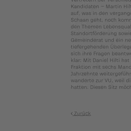
ber uns
Kandidaten – Martin Hil
auf, was in den vergang
ublikationen
Schaan geht, noch komme
den Themen Lebensqualit
Standortförderung sowie
Gemeinderat und ein neu
tiefergehenden Überlegu
sich ihre Fragen beant
klar: Mit Daniel Hilti h
Fraktion mit sechs Manda
Jahrzehnte weitergeführt
wanderte zur VU, weil d
hatten. Diesen Sitz mö
Zurück