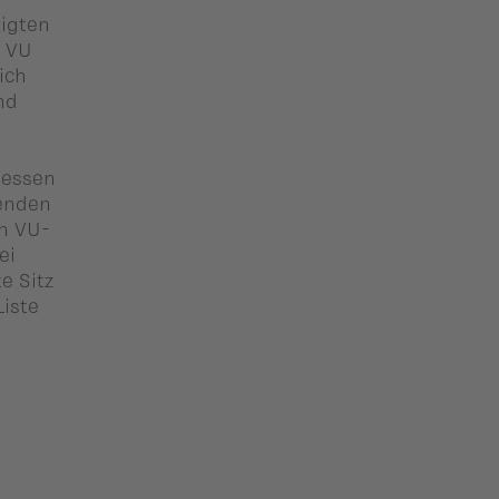
eigten
r VU
ich
nd
iessen
senden
en VU-
ei
e Sitz
iste