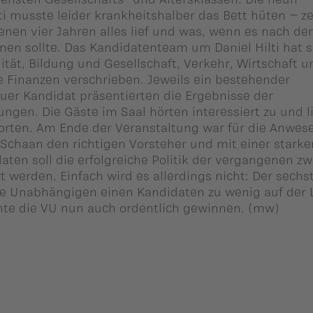
ti musste leider krankheitshalber das Bett hüten – z
enen vier Jahren alles lief und was, wenn es nach de
n sollte. Das Kandidatenteam um Daniel Hilti hat s
ät, Bildung und Gesellschaft, Verkehr, Wirtschaft u
 Finanzen verschrieben. Jeweils ein bestehender
er Kandidat präsentierten die Ergebnisse der
ngen. Die Gäste im Saal hörten interessiert zu und l
worten. Am Ende der Veranstaltung war für die Anwe
at Schaan den richtigen Vorsteher und mit einer stark
ten soll die erfolgreiche Politik der vergangenen zw
 werden. Einfach wird es allerdings nicht: Der sechst
ie Unabhängigen einen Kandidaten zu wenig auf der L
chte die VU nun auch ordentlich gewinnen. (mw)