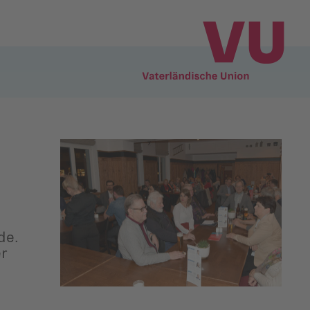
de.
er