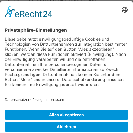
https://1fl.li/wp/mario-wohlwend-3/
#vu #1fltv #landtag #aktuelles #liechtenstein
Person in diesem Beitrag: -
#Mario Wohlwend
Zurück