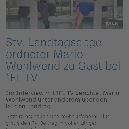
ildergalerien
Parteisekretariat
ber uns
ublikationen
Stv. Landtags­ab­ge­
ord­neter Mario
Wohlwend zu Gast bei
1FL TV
Im Interview mit 1FL TV berichtet Mario
Wohlwend unter anderem über den
letzten Landtag.
Jetzt reinschauen und mehr erfahren! Hier
gibt’s den TV-Beitrag in voller Länge: