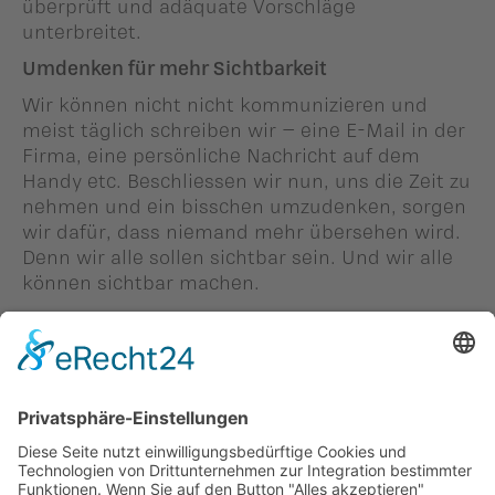
überprüft und adäquate Vorschläge
unterbreitet.
Umdenken für mehr Sichtbarkeit
Wir können nicht nicht kommunizieren und
meist täglich schreiben wir – eine E-Mail in der
Firma, eine persönliche Nachricht auf dem
Handy etc. Beschliessen wir nun, uns die Zeit zu
nehmen und ein bisschen umzudenken, sorgen
wir dafür, dass niemand mehr übersehen wird.
Denn wir alle sollen sichtbar sein. Und wir alle
können sichtbar machen.
*Claudia Bartholdi ist professionelle
Lektorin und Unternehmerin
Person in diesem Beitrag: -
#Claudia Bartholdi
Zurück