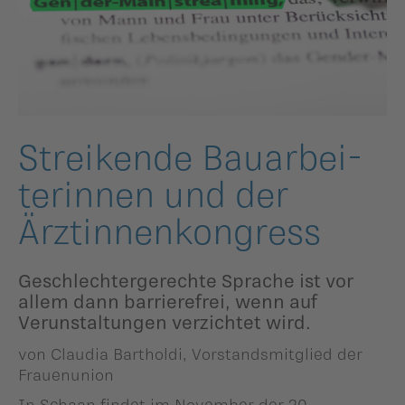
ildergalerien
Parteisekretariat
ber uns
ublikationen
Streikende Bauarbei­
te­rinnen und der
Ärztinnen­kon­gress
Geschlechtergerechte Sprache ist vor
allem dann barrierefrei, wenn auf
Verunstaltungen verzichtet wird.
von Claudia Bartholdi, Vorstandsmitglied der
Frauenunion
In Schaan findet im November der 20.