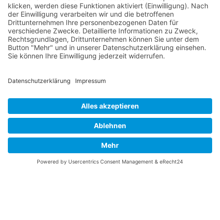
Vaterländische
Werde aktiv
Union
Soziale Medien
Wilhelm Beck Haus
VU-Mitglied werden
Fürst-Franz-Josef-
Eine Aufgabe
Strasse 13
übernehmen