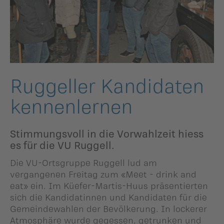
ildergalerien
Parteisekretariat
ber uns
ublikationen
Ruggeller Kandidaten
kennenlernen
Stimmungsvoll in die Vorwahlzeit hiess
es für die VU Ruggell.
Die VU-Ortsgruppe Ruggell lud am
vergangenen Freitag zum «Meet - drink and
eat» ein. Im Küefer-Martis-Huus präsentierten
sich die Kandidatinnen und Kandidaten für die
Gemeindewahlen der Bevölkerung. In lockerer
Atmosphäre wurde gegessen, getrunken und