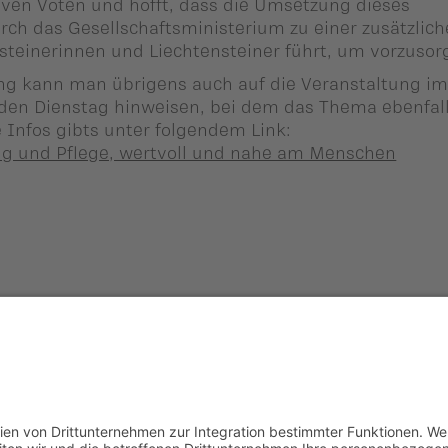
ven Voten und hofft, dass die Umsetzung dieses
rch das Gesellschaftsministerium zu einer zusätzlic
nsteinerinnen und Liechtensteiner führt, um vorzusor
g kann man übrigens auch auf die Veranstaltung i
n Dienstag hinweisen, bei dem das Thema ebenfal
 Infos gibts unter folgendem Link:
ng und Pflege, wertvoll und nahe am Menschen