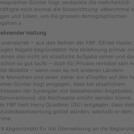
nssprecher Günter Vogt verdankte die mehrheitlich
räftigte noch einmal die Stossrichtung: «Manchmal 
ungen und Ideen, um die grossen demographischen
ugehen.»
blehnender Haltung
unerwartet – aus den Reihen der FBP. Elfried Hasler,
Eugen Nägele begründeten ihre Ablehnung primär m
einen das nicht als staatliche Aufgabe sehen und da
schon so gut laufe – doch für Private rentabel sein 
die Modelle – wenn man es mit anderen Ländern
iele Menschen und seien daher ein «Tropfen auf den h
echer Günter Vogt entgegen, dass bei staatlichem
chliessen der Synergien mit bestehenden Angeboten,
 Seniorenbund, die Reichweite erhöht werden könne.
r FBP hielt Harry Quaderer (DU) entgegen, dass die
ostulatsbeantwortung gelöst würden, weshalb er dem
imme.
9 Abgeordnete für die Überweisung an die Regierung