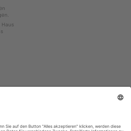
hen
gen.
m Haus
ls