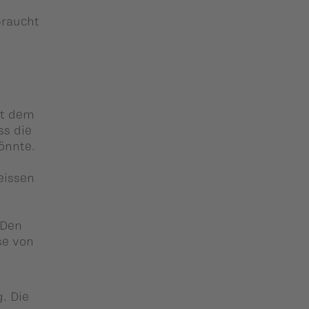
braucht
it dem
ss die
könnte.
eissen
 Den
se von
. Die