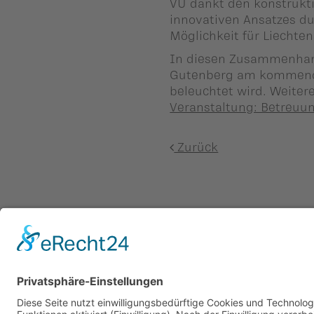
VU dankt den konstrukti
innovativen Ansatzes du
Möglichkeit für Liechte
In diesen Zusammenhan
Gutenberg am kommende
beleuchtet wird. Weitere
Veranstaltung: Betreuu
Zurück