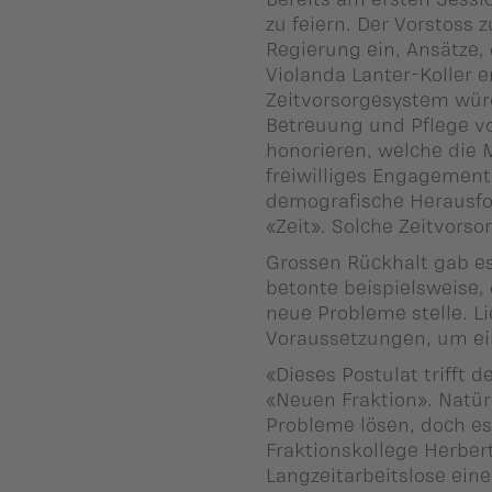
ber uns
zu feiern. Der Vorstoss z
Regierung ein, Ansätze, 
ublikationen
Violanda Lanter-Koller e
Zeitvorsorgesystem wür
Betreuung und Pflege vo
honorieren, welche die 
freiwilliges Engagemen
demografische Herausfo
«Zeit». Solche Zeitvorso
Grossen Rückhalt gab e
betonte beispielsweise,
neue Probleme stelle. L
Voraussetzungen, um ei
«Dieses Postulat trifft
«Neuen Fraktion». Natü
Probleme lösen, doch es 
Fraktionskollege Herber
Langzeitarbeitslose eine