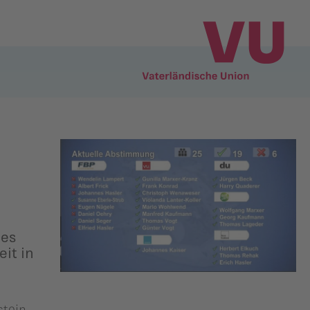
des
it in
stein