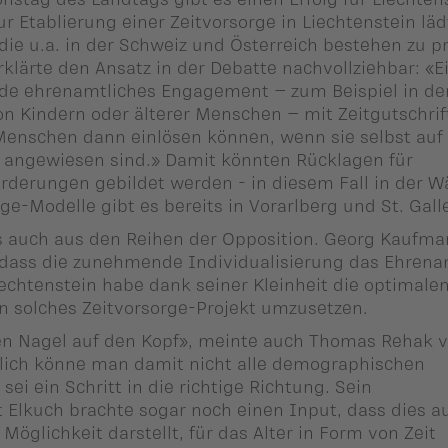
ur Etablierung einer Zeitvorsorge in Liechtenstein läd
die u.a. in der Schweiz und Österreich bestehen zu p
rklärte den Ansatz in der Debatte nachvollziehbar: «E
de ehrenamtliches Engagement – zum Beispiel in de
n Kindern oder älterer Menschen – mit Zeitgutschrif
Menschen dann einlösen können, wenn sie selbst auf
t angewiesen sind.» Damit könnten Rücklagen für
rderungen gebildet werden - in diesem Fall in der 
rge-Modelle gibt es bereits in Vorarlberg und St. Gall
s auch aus den Reihen der Opposition. Georg Kaufma
 dass die zunehmende Individualisierung das Ehrena
iechtenstein habe dank seiner Kleinheit die optimale
n solches Zeitvorsorge-Projekt umzusetzen.
 den Nagel auf den Kopf», meinte auch Thomas Rehak 
rlich könne man damit nicht alle demographischen
sei ein Schritt in die richtige Richtung. Sein
t Elkuch brachte sogar noch einen Input, dass dies a
 Möglichkeit darstellt, für das Alter in Form von Zeit