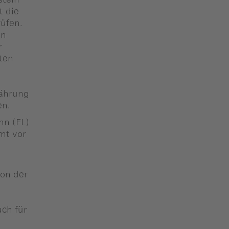
t die
rüfen.
in
r
ten
Währung
en.
nn (FL)
mt vor
n
von der
uch für