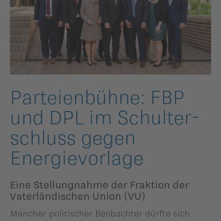
ildergalerien
Parteisekretariat
ber uns
ublikationen
Parteien­bühne: FBP
und DPL im Schulter­
schluss gegen
Energievor­lage
Eine Stellungnahme der Fraktion der
Vaterländischen Union (VU)
Mancher politischer Beobachter dürfte sich