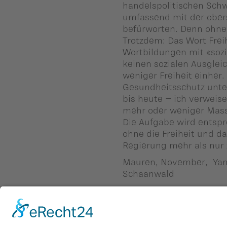
handelspolitischen Schwi
umfassend mit der obers
befürworten. Denn ohne S
Trotzdem: Das Wort Freih
Wortbildungen mit «sozi
keinen sozialen Ausglei
weniger Freiheit einher.
Gesundheitsschutz unte
bis heute – ich verweise
mehr oder weniger Mass
Die Aufgabe wird entspr
ohne die Freiheit und da
Regierung mehr als nur 
Mauren, November, Yann
Schaanwald
Zurück