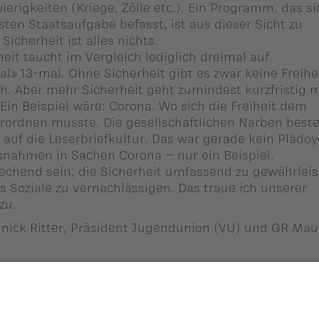
erigkeiten (Kriege, Zölle etc.). Ein Programm, das si
ten Staatsaufgabe befasst, ist aus dieser Sicht zu
icherheit ist alles nichts.
eit taucht im Vergleich lediglich dreimal auf.
al» 13-mal. Ohne Sicherheit gibt es zwar keine Freihe
ch. Aber mehr Sicherheit geht zumindest kurzfristig m
 Ein Beispiel wäre: Corona. Wo sich die Freiheit dem
rordnen musste. Die gesellschaftlichen Narben best
 auf die Leserbriefkultur. Das war gerade kein Plädoy
nahmen in Sachen Corona – nur ein Beispiel.
echend sein, die Sicherheit umfassend zu gewährleis
s Soziale zu vernachlässigen. Das traue ich unserer
zu.
ick Ritter, Präsident Jugendunion (VU) und GR Mau