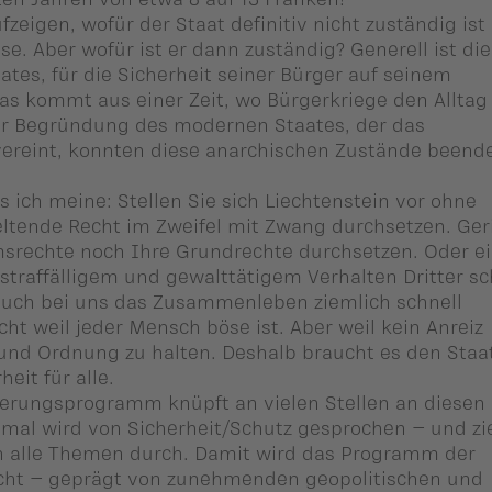
ufzeigen, wofür der Staat definitiv nicht zuständig ist
e. Aber wofür ist er dann zuständig? Generell ist die
tes, für die Sicherheit seiner Bürger auf seinem
Das kommt aus einer Zeit, wo Bürgerkriege den Alltag
er Begründung des modernen Staates, der das
vereint, konnten diese anarchischen Zustände beend
 ich meine: Stellen Sie sich Liechtenstein vor ohne
geltende Recht im Zweifel mit Zwang durchsetzen. Ger
msrechte noch Ihre Grundrechte durchsetzen. Oder e
or straffälligem und gewalttätigem Verhalten Dritter sc
 auch bei uns das Zusammenleben ziemlich schnell
ht weil jeder Mensch böse ist. Aber weil kein Anreiz
 und Ordnung zu halten. Deshalb braucht es den Staat
eit für alle.
gierungsprogramm knüpft an vielen Stellen an diesen
mal wird von Sicherheit/Schutz gesprochen – und zi
h alle Themen durch. Damit wird das Programm der
echt – geprägt von zunehmenden geopolitischen und