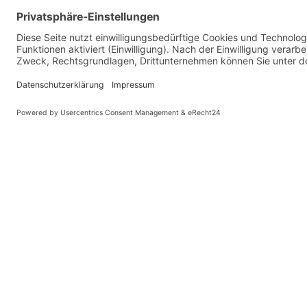
Vaterländische Union
Werde aktiv
Wilhelm Beck Haus
Soziale Medien
Fürst-Franz-Josef-Strasse 13
VU-Mitglied w
FL-9490 Vaduz
Eine Aufgabe
Für ein politi
Tel +423 239 82 82
Ihre Meinung z
info@vu-online.li
Spenden