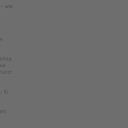
 – wie
et
ichte,
ine
hützt.
: Er
eht