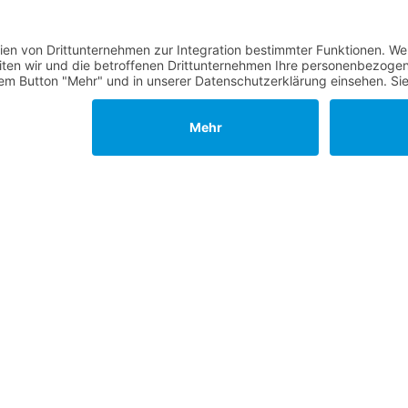
erden
 übernehmen
sches Amt kandidieren
ählt