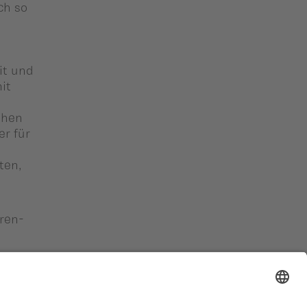
ch so
it und
it
ehen
er für
ten,
ren-