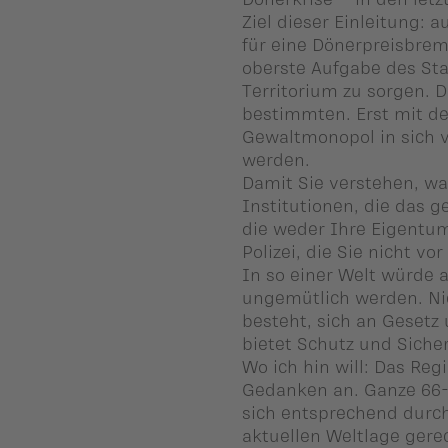
ber uns
Ziel dieser Einleitung: a
für eine Dönerpreisbrems
ublikationen
oberste Aufgabe des Staa
Territorium zu sorgen. 
bestimmten. Erst mit d
Gewaltmonopol in sich 
werden.
Damit Sie verstehen, was
Institutionen, die das 
die weder Ihre Eigentu
Polizei, die Sie nicht v
In so einer Welt würde
ungemütlich werden. Nic
besteht, sich an Gesetz
bietet Schutz und Sicherh
Wo ich hin will: Das Re
Gedanken an. Ganze 66-
sich entsprechend durc
aktuellen Weltlage ger