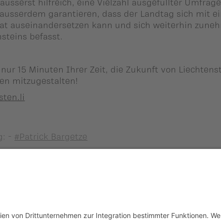
äusserst hilfreich, eine Vielzahl ausgefüllter Umfrag
usserdem garantieren, dass der Landtag sich mit e
tat auseinandersetzen kann und sich weiterhin zun
nsteins befasst.
t nur 15 Minuten Ihrer Zeit, die Zukunft von Liechtenst
hen mitzugestalten!
ten.li
g: -
#Patrick Bargetze