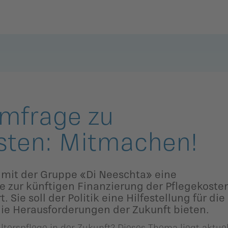
Zurück
Zurück
Zurück
Zurück
Zurück
Zurück
mmlung
Balzers
Eschen-Nendeln
Balzers
Eschen-Nendeln
Balzers
Eschen-Nendeln
Planken
Gamprin-Bendern
Planken
Gamprin-Bendern
Planken
Gamprin-Bendern
mfrage zu
Schaan
Mauren-
Schaan
Mauren-
Schaan
Mauren-
sten: Mitmachen!
Schaanwald
Schaanwald
Schaanwald
Triesen
Triesen
Triesen
Ruggell
Ruggell
Ruggell
 mit der Gruppe «Di Neeschta» eine
Triesenberg
Triesenberg
Triesenberg
 zur künftigen Finanzierung der Pflegekosten
Schellenberg
Schellenberg
Schellenberg
ngen
. Sie soll der Politik eine Hilfestellung für die
Vaduz
Vaduz
Vaduz
ie Herausforderungen der Zukunft bieten.
Alterspflege in der Zukunft? Dieses Thema liegt aktue