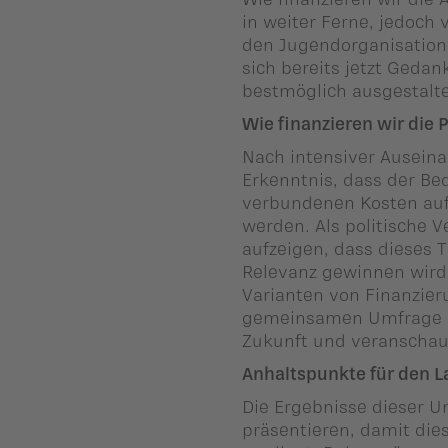
ber uns
in weiter Ferne, jedoch 
den Jugendorganisation
ublikationen
sich bereits jetzt Geda
bestmöglich ausgestalt
Wie finanzieren wir die 
Nach intensiver Ausein
Erkenntnis, dass der Be
verbundenen Kosten auf
werden. Als politische 
aufzeigen, dass dieses
Relevanz gewinnen wird
Varianten von Finanzier
gemeinsamen Umfrage sc
Zukunft und veranschau
Anhaltspunkte für den 
Die Ergebnisse dieser 
präsentieren, damit die