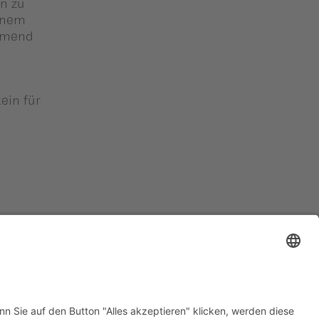
en zu
inem
ehmend
ein für