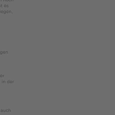
st es
iegen,
igen
rer
 in der
 auch