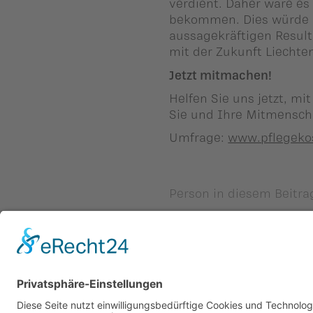
verdient. Daher wäre es 
bekommen. Dies würde a
aussagekräftigen Resul
mit der Zukunft Liechte
Jetzt mitmachen!
Helfen Sie uns jetzt, mi
Sie und Ihre Mitmensc
Umfrage:
www.pflegekos
Person in diesem Beitra
Zurück