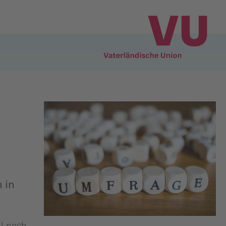
 in
ll noch