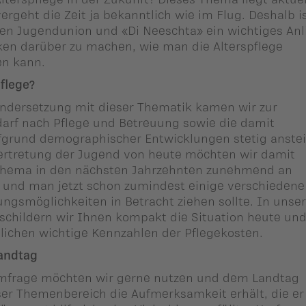
vergeht die Zeit ja bekanntlich wie im Flug. Deshalb i
en Jugendunion und «Di Neeschta» ein wichtiges Anl
nken darüber zu machen, wie man die Alterspflege
en kann.
Pflege?
andersetzung mit dieser Thematik kamen wir zur
darf nach Pflege und Betreuung sowie die damit
grund demographischer Entwicklungen stetig anste
Vertretung der Jugend von heute möchten wir damit
 Thema in den nächsten Jahrzehnten zunehmend an
 und man jetzt schon zumindest einige verschiedene
ungsmöglichkeiten in Betracht ziehen sollte. In unse
hildern wir Ihnen kompakt die Situation heute und
lichen wichtige Kennzahlen der Pflegekosten.
Landtag
Umfrage möchten wir gerne nutzen und dem Landtag
ser Themenbereich die Aufmerksamkeit erhält, die er