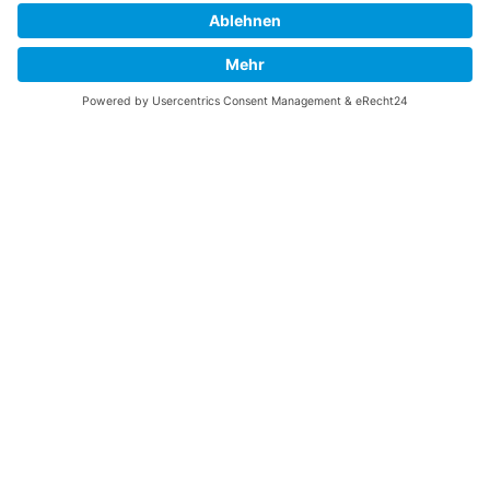
Vaterländische
Werde aktiv
Union
Soziale Medien
Wilhelm Beck Haus
VU-Mitglied werden
Fürst-Franz-Josef-
Eine Aufgabe
Strasse 13
übernehmen
FL-9490 Vaduz
Für ein politisches
Amt kandidieren
Tel +423 239 82 82
Ihre Meinung zählt
info@vu-online.li
Spenden
Statuten
Datenschutz
Impressum
Barrierefreiheit