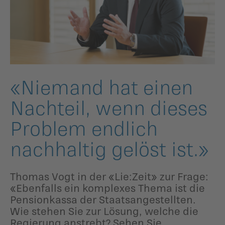
ildergalerien
Parteisekretariat
ber uns
ublikationen
«Niemand hat einen
Nachteil, wenn dieses
Problem endlich
nachhaltig gelöst ist.»
Thomas Vogt in der «Lie:Zeit» zur Frage:
«Ebenfalls ein komplexes Thema ist die
Pensionkassa der Staatsangestellten.
Wie stehen Sie zur Lösung, welche die
Regierung anstrebt? Sehen Sie