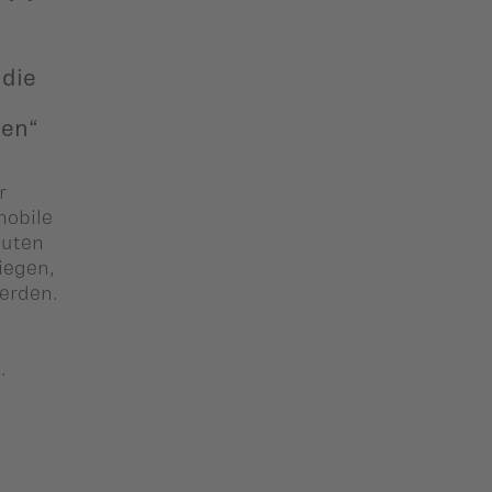
 die
gen“
r
mobile
auten
iegen,
werden.
.