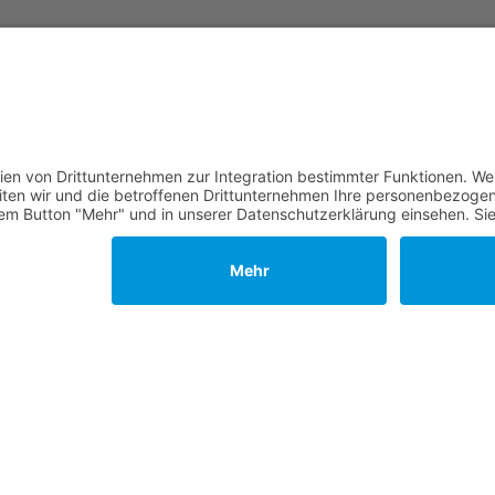
erden
 übernehmen