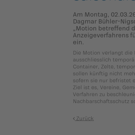
ber uns
Am Montag, 02.03.26
ublikationen
Dagmar Bühler-Nigs
„Motion betreffend d
Anzeigeverfahrens f
ein.
Die Motion verlangt die
ausschliesslich temporä
Container, Zelte, tempo
sollen künftig nicht me
sofern sie nur befristet
Ziel ist es, Vereine, Ge
Verfahren zu beschleuni
Nachbarschaftsschutz so
Zurück