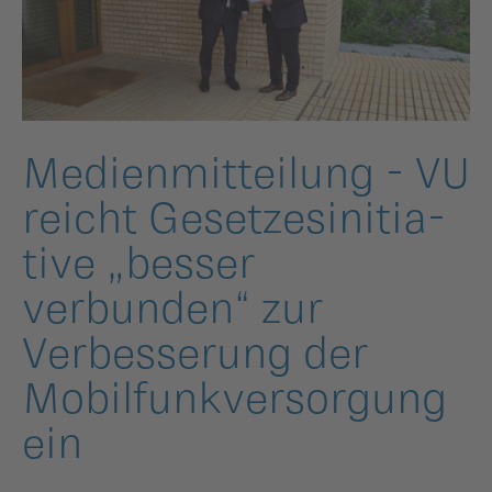
ildergalerien
Parteisekretariat
ber uns
ublikationen
Medienmit­tei­lung - VU
reicht Gesetzes­in­itia­
tive „besser
verbunden“ zur
Verbesse­rung der
Mobilfunk­ver­sor­gung
ein