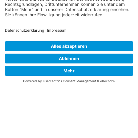
Vaterländische
Werde aktiv
Union
Soziale Medien
Wilhelm Beck Haus
VU-Mitglied werden
Fürst-Franz-Josef-
Eine Aufgabe
Strasse 13
übernehmen
FL-9490 Vaduz
Für ein politisches
Amt kandidieren
Tel +423 239 82 82
Ihre Meinung zählt
info@vu-online.li
Spenden