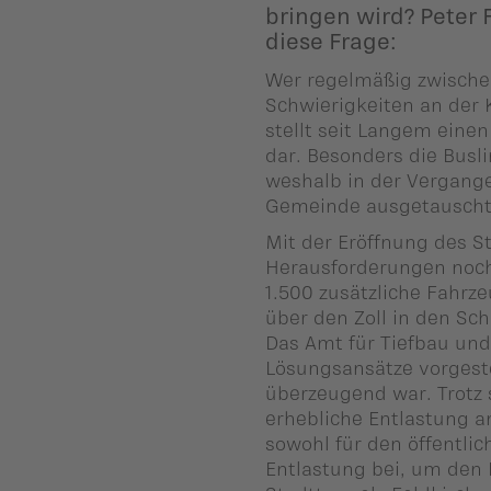
bringen wird? Peter
ber uns
diese Frage:
ublikationen
Wer regelmäßig zwischen
Schwierigkeiten an der 
stellt seit Langem eine
dar. Besonders die Busl
weshalb in der Vergang
Gemeinde ausgetauscht 
Mit der Eröffnung des S
Herausforderungen noch
1.500 zusätzliche Fahrz
über den Zoll in den Sc
Das Amt für Tiefbau un
Lösungsansätze vorgeste
überzeugend war. Trotz 
erhebliche Entlastung a
sowohl für den öffentlic
Entlastung bei, um den