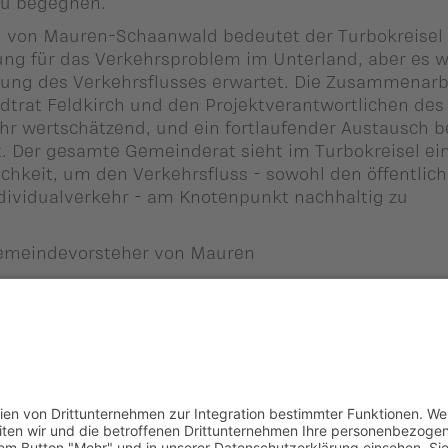
zu begegnen.
n von Mauren-Schaanwald bedeutet der Turbokreisel
sung für das Verkehrsproblem im Unterland, aber es w
rung des Verkehrsflusses erwartet. Die Zusammenarb
trat Feldkirch und den Projektverantwortlichen des
ehr wertschätzend, und ein fortlaufender Austausch b
it. Der gesamte Gemeinderat sieht im Turbokreisel ei
ichkeit, um den Verkehrsfluss - sowohl den öffentlic
dividualverkehr - am Knotenpunkt nachhaltig zu
 Gemeindevorsteher von Mauren