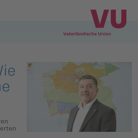
Wie
me
ren
ierten