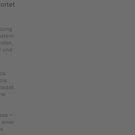
ortet
uzung
nstein
inden,
d und
ca
tos
astet.
ene
e
sse –
 einer
es