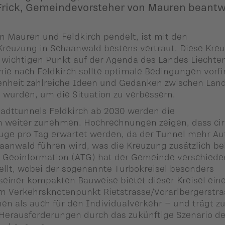
 Frick, Gemeindevorsteher von Mauren beantw
 Mauren und Feldkirch pendelt, ist mit den
Kreuzung in Schaanwald bestens vertraut. Diese Kre
n wichtigen Punkt auf der Agenda des Landes Liechte
inie nach Feldkirch sollte optimale Bedingungen vorf
enheit zahlreiche Ideen und Gedanken zwischen Lan
wurden, um die Situation zu verbessern.
tadttunnels Feldkirch ab 2030 werden die
 weiter zunehmen. Hochrechnungen zeigen, dass cir
euge pro Tag erwartet werden, da der Tunnel mehr Au
haanwald führen wird, was die Kreuzung zusätzlich bel
d Geoinformation (ATG) hat der Gemeinde verschied
llt, wobei der sogenannte Turbokreisel besonders
seiner kompakten Bauweise bietet dieser Kreisel ein
m Verkehrsknotenpunkt Rietstrasse/Vorarlbergerstra
hen als auch für den Individualverkehr – und trägt zu
 Herausforderungen durch das zukünftige Szenario d