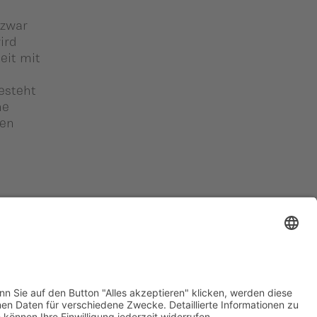
 zwar
ird
eit mit
esteht
ne
hen