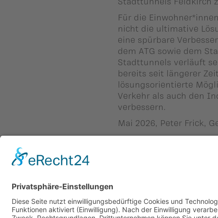
Stadttunnels Feldkirch 
Für die Einwohner*inne
nicht die ultimative Lö
eine spürbare Verbesse
dem ATG sowie dem Stad
Stadttunnels verläuft s
bereits seit längerer Ze
lösungsorientierte Mögl
Verkehr als auch den In
verbessern.
Mai 2026, Peter Frick,
Zurück