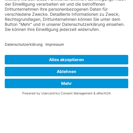
Vaterländische
Werde aktiv
Union
Soziale Medien
Wilhelm Beck Haus
VU-Mitglied werden
Fürst-Franz-Josef-
Eine Aufgabe
Strasse 13
übernehmen
FL-9490 Vaduz
Für ein politisches