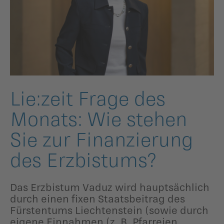
ildergalerien
Parteisekretariat
ber uns
ublikationen
Lie:zeit Frage des
Monats: Wie stehen
Sie zur Finanzie­rung
des Erzbistums?
Das Erzbistum Vaduz wird hauptsächlich
durch einen fixen Staatsbeitrag des
Fürstentums Liechtenstein (sowie durch
eigene Einnahmen (z. B. Pfarreien,