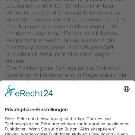
Lesung behandelt. Der Bericht und Antrag
verfolgte das Ziel, die finanzielle Unterstützung
staatlich anerkannter Religionsgemeinschaften
klar, kompakt und einheitlich zu regeln. Die
richtige Vorlage kam offenbar zum falschen
Zeitpunkt: Die zweite Lesung wurde an die
Einsetzung eines neuen Bischofs geknüpft –
und wie sich zeigt kann dies noch länger
dauern.
Eine Erhöhung des Beitrags an das Erzbistum
kommt für mich daher erst in Frage, sobald die
offenen Fragen über die künftige Ausrichtung
und Leitung des Erzbistums geklärt sind.
27. Januar 2026, Landtagsabgeordnete Dagmar
Bühler-Nigsch
Zurück