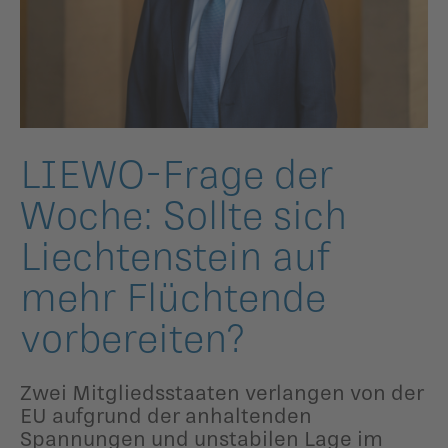
ildergalerien
Parteisekretariat
ber uns
ublikationen
LIEWO-Frage der
Woche: Sollte sich
Liechten­stein auf
mehr Flüchtende
vorbereiten?
Zwei Mitgliedsstaaten verlangen von der
EU aufgrund der anhaltenden
Spannungen und unstabilen Lage im