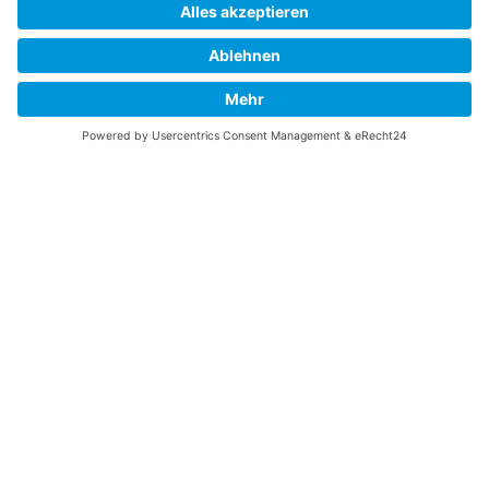
Vaterländische
Werde aktiv
Union
Soziale Medien
Wilhelm Beck Haus
VU-Mitglied werden
Fürst-Franz-Josef-
Eine Aufgabe
Strasse 13
übernehmen
FL-9490 Vaduz
Für ein politisches
Amt kandidieren
Tel +423 239 82 82
Ihre Meinung zählt
info@vu-online.li
Spenden
Statuten
Datenschutz
Impressum
Barrierefreiheit