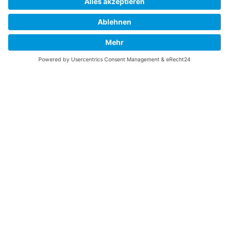
Vaterländische
Werde aktiv
Union
Soziale Medien
Wilhelm Beck Haus
VU-Mitglied werden
Fürst-Franz-Josef-
Eine Aufgabe
Strasse 13
übernehmen
FL-9490 Vaduz
Für ein politisches
Amt kandidieren
Tel +423 239 82 82
Ihre Meinung zählt
info@vu-online.li
Spenden
Statuten
Datenschutz
Impressum
Barrierefreiheit