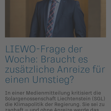
ildergalerien
Parteisekretariat
ber uns
ublikationen
LIEWO-Frage der
Woche: Braucht es
zusätzliche Anreize für
einen Umstieg?
In einer Medienmitteilung kritisiert die
Solargenossenschaft Liechtenstein (SGL)
die Klimapolitik der Regierung. Sie sei zu
zaghaft – und ohne Anreize werde das