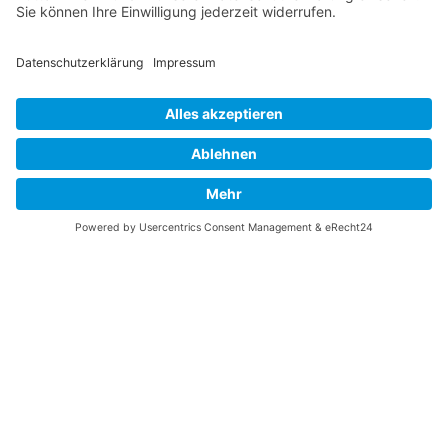
Vaterländische
Werde aktiv
Union
Soziale Medien
Wilhelm Beck Haus
VU-Mitglied werden
Fürst-Franz-Josef-
Eine Aufgabe
Strasse 13
übernehmen
FL-9490 Vaduz
Für ein politisches
Amt kandidieren
Tel +423 239 82 82
Ihre Meinung zählt
info@vu-online.li
Spenden