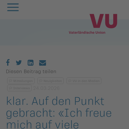
Zurück
Zurück
Zurück
Zurück
Zurück
Zurück
Zurück
Zurück
Zurück
Zurück
egierung
ewsarchiv
Oberland
Alle
Frauenunion
Mitgliederversa
Frauenunion
Oberland
Statuten
VU-Magazin
andtag
arlamentarische
Unterland
Oberland
Jugendunion
Parteivorstand
Jugendunion
Unterland
Finanzen
Podcast
Diesen Beitrag teilen
orstösse
Mitteilungen
Neuigkeiten
VU in den Medien
rtsgruppen
Unterland
Seniorenunion
Präsidium
Seniorenunion
Geschichte der
24.03.2026
Interviews
remien
Vaterländischen
emeinderäte
Parteirat
klar. Auf den Punkt
Union
nionen
gebracht: «Ich freue
nionen
Die
rtsgruppen
Schlossabmachu
mich auf viele
arteisekretariat