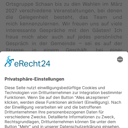
Ortsgruppe Schaan bis zu den Wahlen im März
2027 verschiedene Veranstaltungen, bei denen
die Gelegenheit besteht, das Team und
mich kennenzulernen. Wir freuen uns auf viele
interessante Gespräche mit den Gästen! Ich
freue mich aber auch auf jedes persönliche
Gespräch in der Gemeinde – sei es auf der
Strasse, in einem Geschäft, bei einer
Veranstaltung oder in einer Schaaner Beiz.
Mein Appell: Kommt auf mich zu und stellt
mir eure Fragen
Zurück