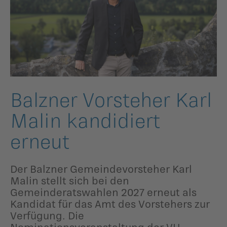
ildergalerien
Parteisekretariat
ber uns
ublikationen
Balzner Vorsteher Karl
Malin kandidiert
erneut
Der Balzner Gemeindevorsteher Karl
Malin stellt sich bei den
Gemeinderatswahlen 2027 erneut als
Kandidat für das Amt des Vorstehers zur
Verfügung. Die
Nominationsveranstaltung der VU