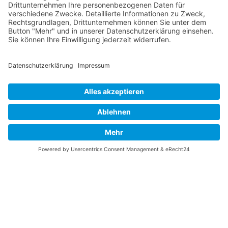
Vaterländische
Werde aktiv
Union
Soziale Medien
Wilhelm Beck Haus
VU-Mitglied werden
Fürst-Franz-Josef-
Eine Aufgabe
Strasse 13
übernehmen
FL-9490 Vaduz
Für ein politisches
Amt kandidieren