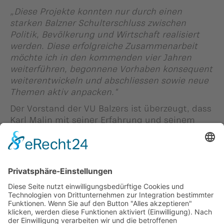
„Diese Projekte konnten nur durch einen
starken Balzner Schulterschluss zwischen
Politik, Bevölkerung und Wirtschaft realisiert
werden. Diese erfolgreiche Zusammenarbeit
möchte ich in den kommenden vier Jahren
weiterführen, begonnene Vorhaben konsequent
weiterentwickeln und abschliessen sowie neue
Themen aktiv anpacken.“
Der Vorstand der VU Balzers ist überzeugt, dass
Karl Malin mit seiner Erfahrung und seinem
Engagement die anstehenden Aufgaben
weiterhin erfolgreich bewältigen wird.
Mai 2026, VU-Ortsgruppe Balzers
Zurück