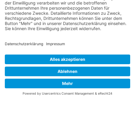
Vaterländische
Werde aktiv
Union
Soziale Medien
Wilhelm Beck Haus
VU-Mitglied werden
Fürst-Franz-Josef-
Eine Aufgabe
Strasse 13
übernehmen
FL-9490 Vaduz
Für ein politisches