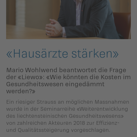
ildergalerien
Parteisekretariat
ber uns
ublikationen
«Hausärzte stärken»
Mario Wohlwend beantwortet die Frage
der «Liewo»: «Wie könnten die Kosten im
Gesundheitswesen eingedämmt
werden?»
Ein riesiger Strauss an möglichen Massnahmen
wurde in der Seminarreihe «Weiterentwicklung
des liechtensteinischen Gesundheitswesens»
von zahlreichen Akteuren 2018 zur Effizienz-
und Qualitätssteigerung vorgeschlagen.