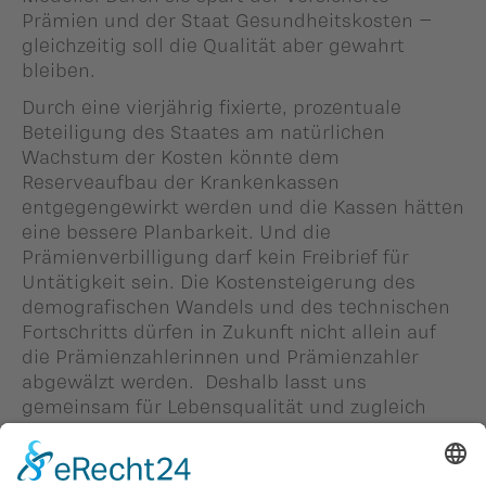
Prämien und der Staat Gesundheitskosten –
gleichzeitig soll die Qualität aber gewahrt
bleiben.
Durch eine vierjährig fixierte, prozentuale
Beteiligung des Staates am natürlichen
Wachstum der Kosten könnte dem
Reserveaufbau der Krankenkassen
entgegengewirkt werden und die Kassen hätten
eine bessere Planbarkeit. Und die
Prämienverbilligung darf kein Freibrief für
Untätigkeit sein. Die Kostensteigerung des
demografischen Wandels und des technischen
Fortschritts dürfen in Zukunft nicht allein auf
die Prämienzahlerinnen und Prämienzahler
abgewälzt werden. Deshalb lasst uns
gemeinsam für Lebensqualität und zugleich
gegen den Missbrauch/Verschwendung
kämpfen.