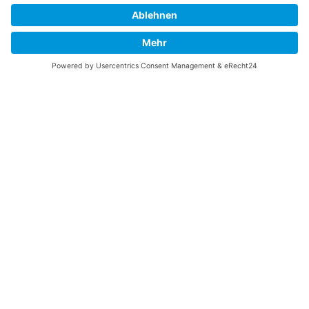
Vaterländische
Werde aktiv
Union
Soziale Medien
Wilhelm Beck Haus
VU-Mitglied werden
Fürst-Franz-Josef-
Eine Aufgabe
Strasse 13
übernehmen
FL-9490 Vaduz
Für ein politisches
Amt kandidieren
Tel +423 239 82 82
Ihre Meinung zählt
info@vu-online.li
Spenden
Statuten
Datenschutz
Impressum
Barrierefreiheit