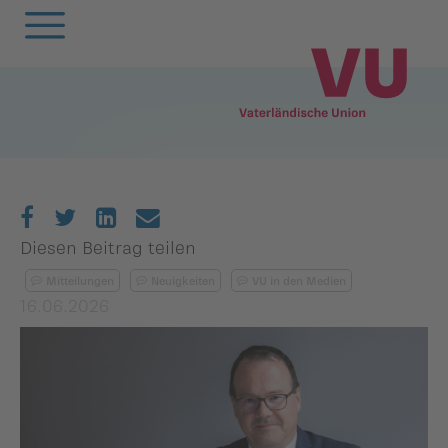
Zurück
Zurück
Zurück
Zurück
Zurück
Zurück
Zurück
Zurück
Zurück
Zurück
egierung
ewsarchiv
Oberland
Alle
Frauenunion
Mitgliederversa
Frauenunion
Oberland
Statuten
VU-Magazin
andtag
arlamentarische
Unterland
Oberland
Jugendunion
Parteivorstand
Jugendunion
Unterland
Finanzen
Podcast
Diesen Beitrag teilen
orstösse
Mitteilungen
Neuigkeiten
VU in den Medien
rtsgruppen
Unterland
Seniorenunion
Präsidium
Seniorenunion
Geschichte der
16.06.2026
remien
Vaterländischen
emeinderäte
Parteirat
Union
nionen
nionen
Die
rtsgruppen
Schlossabmachu
arteisekretariat