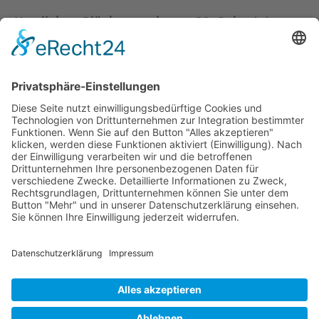
Herzlichen Glückwunsch zum 80. Geburtstag,
lieber Dr. Peter Wolff!
Vaterländische Union
Zurück