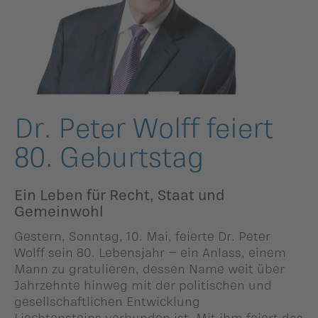
ildergalerien
Parteisekretariat
ber uns
ublikationen
Dr. Peter Wolff feiert
80. Geburtstag
Ein Leben für Recht, Staat und
Gemeinwohl
Gestern, Sonntag, 10. Mai, feierte Dr. Peter
Wolff sein 80. Lebensjahr – ein Anlass, einem
Mann zu gratulieren, dessen Name weit über
Jahrzehnte hinweg mit der politischen und
gesellschaftlichen Entwicklung
Liechtensteins verbunden ist. Mit ihm feiert das