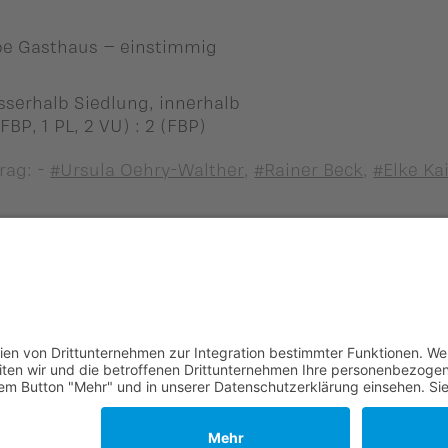
pe Gasthaus – einstimmig
serhalb Siedlung, innerhalb
FBP, 1 PL, 2 VU) : 2 (FBP)
rag: -
#Ursula Oehry-Walther
,
#Rainer Beck
,
#Elke Ka