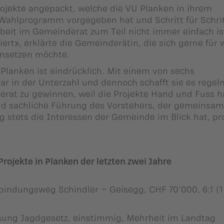
rojekte angepackt, welche die VU Planken in ihrem
 Wahlprogramm vorgegeben hat und Schritt für Schri
beit im Gemeinderat zum Teil nicht immer einfach ist
iert», erklärte die Gemeinderätin, die sich gerne für 
einsetzen möchte.
 Planken ist eindrücklich. Mit einem von sechs
ar in der Unterzahl und dennoch schafft sie es regel
rat zu gewinnen, weil die Projekte Hand und Fuss h
nd sachliche Führung des Vorstehers, der gemeinsam
stets die Interessen der Gemeinde im Blick hat, pro
rojekte in Planken der letzten zwei Jahre
indungsweg Schindler – Geisegg, CHF 70‘000, 6:1 (
ung Jagdgesetz, einstimmig, Mehrheit im Landtag