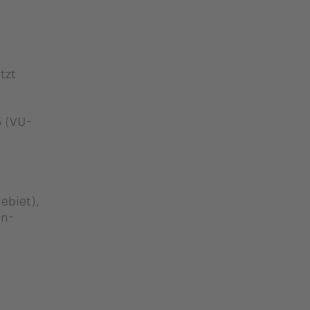
tzt
5 (VU-
ebiet),
an-
i