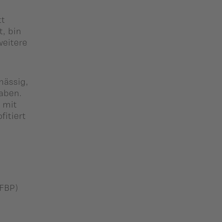
tt
, bin
weitere
mässig,
aben.
 mit
fitiert
1FBP)