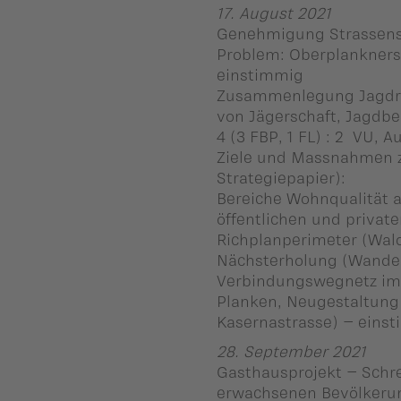
17. August 2021
Genehmigung Strassens
Problem: Oberplanknerst
einstimmig
Zusammenlegung Jagdrevi
von Jägerschaft, Jagdb
4 (3 FBP, 1 FL) : 2 VU, 
Ziele und Massnahmen z
Strategiepapier):
Bereiche Wohnqualität 
öffentlichen und privat
Richplanperimeter (Wal
Nächsterholung (Wande
Verbindungswegnetz im 
Planken, Neugestaltung 
Kasernastrasse) – eins
28. September 2021
Gasthausprojekt – Schre
erwachsenen Bevölkeru