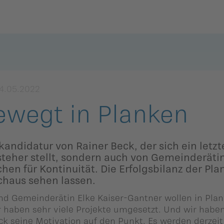
Zurück
Zurück
Zurück
Zurück
Zurück
Zurück
mmlung
Balzers
Eschen-Nendeln
Balzers
Eschen-Nendeln
Balzers
Eschen-Nendeln
4.05.2022
Planken
Gamprin-Bendern
Planken
Gamprin-Bendern
Planken
Gamprin-Bendern
ewegt in Planken
Schaan
Mauren-
Schaan
Mauren-
Schaan
Mauren-
Schaanwald
Schaanwald
Schaanwald
kandidatur von Rainer Beck, der sich ein letzt
Triesen
Triesen
Triesen
steher stellt, sondern auch von Gemeinderäti
Ruggell
Ruggell
Ruggell
hen für Kontinuität. Die Erfolgsbilanz der Pla
Triesenberg
Triesenberg
Triesenberg
chaus sehen lassen.
Schellenberg
Schellenberg
Schellenberg
ngen
Vaduz
Vaduz
Vaduz
nd Gemeinderätin Elke Kaiser-Gantner wollen in Pla
ir haben sehr viele Projekte umgesetzt. Und wir habe
eck seine Motivation auf den Punkt. Es werden derzeit