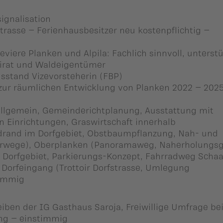
ignalisation
rasse – Ferienhausbesitzer neu kostenpflichtig –
ere Planken und Alpila: Fachlich sinnvoll, unterstü
eirat und Waldeigentümer
Ausstand Vizevorsteherin (FBP)
ur räumlichen Entwicklung von Planken 2022 – 202
allgemein, Gemeinderichtplanung, Ausstattung mit
en Einrichtungen, Graswirtschaft innerhalb
drand im Dorfgebiet, Obstbaumpflanzung, Nah- und
rwege), Oberplanken (Panoramaweg, Naherholungsg
Dorfgebiet, Parkierungs-Konzept, Fahrradweg Scha
Dorfeingang (Trottoir Dorfstrasse, Umlegung
timmig
iben der IG Gasthaus Saroja, Freiwillige Umfrage be
ng – einstimmig