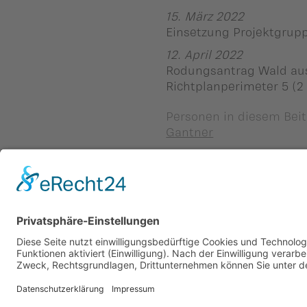
15. März 2022
Einsetzung Projektgrup
12. April 2022
Rodungsantrag Wald aus
Richtplanperimeter 5 (2 
Personen in diesem Beit
Gantner
Zurück