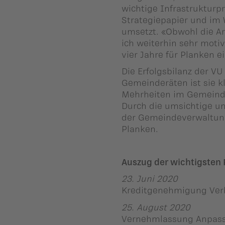
wichtige Infrastrukturp
ber uns
Strategiepapier und im
umsetzt. «Obwohl die Ar
ublikationen
ich weiterhin sehr motiv
vier Jahre für Planken 
Die Erfolgsbilanz der VU
Gemeinderäten ist sie kl
Mehrheiten im Gemeinde
Durch die umsichtige u
der Gemeindeverwaltung 
Planken.
Auszug der wichtigsten P
23. Juni 2020
Kreditgenehmigung Verb
25. August 2020
Vernehmlassung Anpass