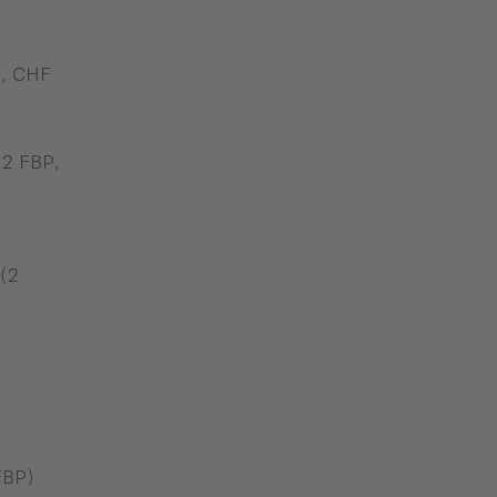
, CHF
(2 FBP,
(2
FBP)