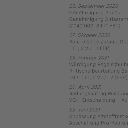
29. September 2020
Genehmigung Projekt Tr
Genehmigung Altlasten
2‘040‘000, 6:1 (1 FBP)
27. Oktober 2020
Kontrollierte Zufahrt O
1 FL, 2 VU : 1 FBP)
23. Februar 2021
Würdigung Regelschulbe
Kritische Beurteilung B
FBP, 1 FL, 2 VU) : 2 (FBP)
20. April 2021
Rodungsantrag Wald aus
VGH-Entscheidung – Au
22. Juni 2021
Anpassung Altstoffrest
Abschaffung Pro-Kopfumla