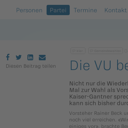
Personen
Partei
Termine
Kontakt
Zurück
Zurück
Zurück
Zurück
Zurück
Zurück
Zurück
Zurück
Zurück
Zurück
egierung
ewsarchiv
Oberland
Alle
Frauenunion
Mitgliederversa
Frauenunion
Oberland
Statuten
VU-Magazin
0
klar.
Gemeindewahlen
andtag
arlamentarische
Unterland
Oberland
Jugendunion
Parteivorstand
Jugendunion
Unterland
Finanzen
Podcast
Die VU b
orstösse
Diesen Beitrag teilen
rtsgruppen
Unterland
Seniorenunion
Präsidium
Seniorenunion
Geschichte der
remien
Vaterländischen
Nicht nur die Wieder
emeinderäte
Parteirat
Union
Mal zur Wahl als Vor
nionen
Kaiser-Gantner sprec
nionen
Die
kann sich bisher dur
rtsgruppen
Schlossabmachu
arteisekretariat
Vorsteher Rainer Beck u
ildergalerien
noch viel erreichen. «W
Parteisekretariat
einiges vor», brachte B