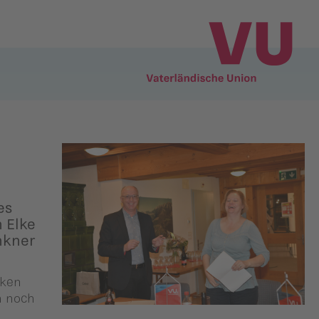
es
n Elke
nkner
nken
n noch