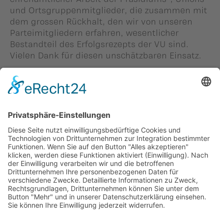
und Ortsgruppenmitglieder, die zusammen mit
dem grossen Rückhalt, den wir von unseren
Parteimitgliedern erfahren, wesentlicher
Bestandteil des Erfolgsrezepts der VU sind.
Vielen Dank für diesen unschätzbaren Einsatz.
Person in diesem Beitrag: -
#Thomas
Zwiefelhofer
Zurück