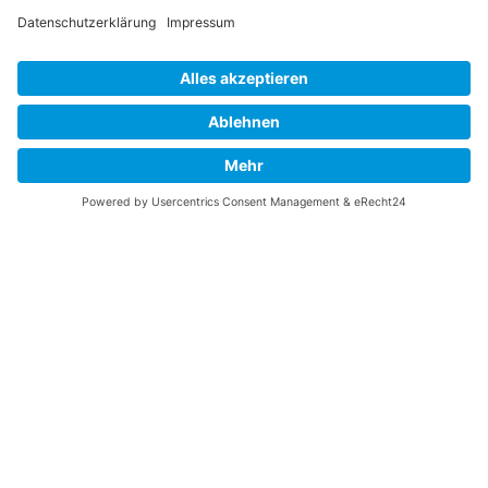
Vaterländische
Werde aktiv
Union
Soziale Medien
Wilhelm Beck Haus
VU-Mitglied werden
Fürst-Franz-Josef-
Eine Aufgabe
Strasse 13
übernehmen
FL-9490 Vaduz
Für ein politisches
Amt kandidieren
Tel +423 239 82 82
Ihre Meinung zählt
info@vu-online.li
Spenden