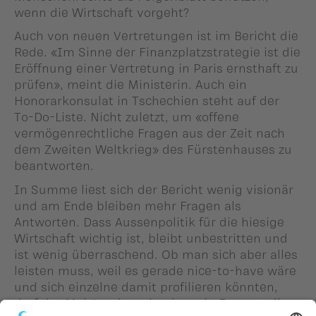
wenn die Wirtschaft vorgeht?
Auch von neuen Vertretungen ist im Bericht die
Rede. «Im Sinne der Finanzplatzstrategie ist die
Eröffnung einer Vertretung in Paris ernsthaft zu
prüfen», meint die Ministerin. Auch ein
Honorarkonsulat in Tschechien steht auf der
To-Do-Liste. Nicht zuletzt, um «offene
vermögenrechtliche Fragen aus der Zeit nach
dem Zweiten Weltkrieg» des Fürstenhauses zu
beantworten.
In Summe liest sich der Bericht wenig visionär
und am Ende bleiben mehr Fragen als
Antworten. Dass Aussenpolitik für die hiesige
Wirtschaft wichtig ist, bleibt unbestritten und
ist wenig überraschend. Ob man sich aber alles
leisten muss, weil es gerade nice-to-have wäre
und sich einzelne damit profilieren könnten,
darf der Mai-Landtag durchaus in Frage stellen