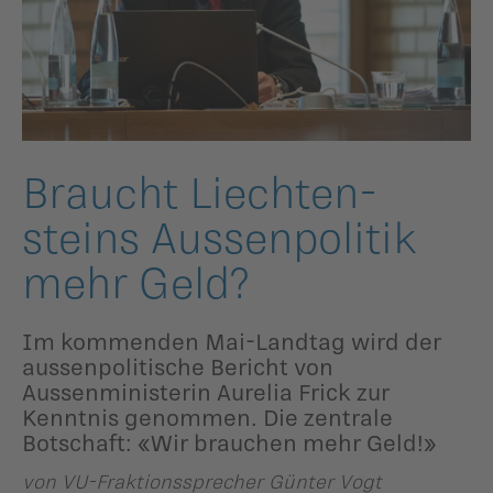
ildergalerien
Parteisekretariat
ber uns
ublikationen
Braucht Liechten­
steins Aussenpo­litik
mehr Geld?
Im kommenden Mai-Landtag wird der
aussenpolitische Bericht von
Aussenministerin Aurelia Frick zur
Kenntnis genommen. Die zentrale
Botschaft: «Wir brauchen mehr Geld!»
von VU-Fraktionssprecher Günter Vogt