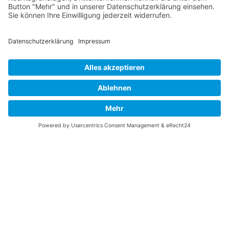
Vaterländische
Werde aktiv
Union
Soziale Medien
Wilhelm Beck Haus
VU-Mitglied werden
Fürst-Franz-Josef-
Eine Aufgabe
Strasse 13
übernehmen
FL-9490 Vaduz
Für ein politisches
Amt kandidieren
Tel +423 239 82 82
Ihre Meinung zählt
info@vu-online.li
Spenden