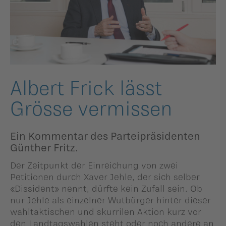
ildergalerien
Parteisekretariat
ber uns
ublikationen
Albert Frick lässt
Grösse vermissen
Ein Kommentar des Parteipräsidenten
Günther Fritz.
Der Zeitpunkt der Einreichung von zwei
Petitionen durch Xaver Jehle, der sich selber
«Dissident» nennt, dürfte kein Zufall sein. Ob
nur Jehle als einzelner Wutbürger hinter dieser
wahltaktischen und skurrilen Aktion kurz vor
den Landtagswahlen steht oder noch andere an