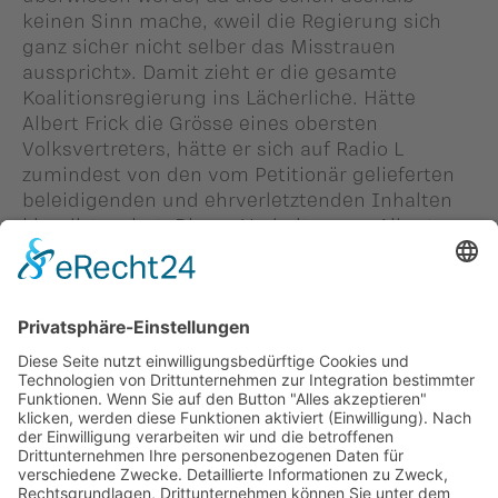
keinen Sinn mache, «weil die Regierung sich
ganz sicher nicht selber das Misstrauen
ausspricht». Damit zieht er die gesamte
Koalitionsregierung ins Lächerliche. Hätte
Albert Frick die Grösse eines obersten
Volksvertreters, hätte er sich auf Radio L
zumindest von den vom Petitionär gelieferten
beleidigenden und ehrverletztenden Inhalten
klar distanziert. Dieses Verhalten von Albert
Frick fördert jedenfalls alles andere als die
Würde des Landtags. Nein danke, Herr Albert
Frick!
Zurück