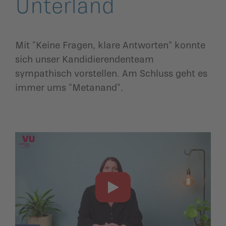
Unterland
ildergalerien
Parteisekretariat
ber uns
Mit "Keine Fragen, klare Antworten" konnte
ublikationen
sich unser Kandidierendenteam
sympathisch vorstellen. Am Schluss geht es
immer ums "Metanand".