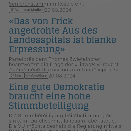
Seniorenstamm im Rosele ein.
26.03.2024
VU in den Medien
«Das von Frick
angedrohte Aus des
Landesspi­tals ist blanke
Erpressung»
Parteipräsident Thomas Zwiefelhofer
beantwortet die Frage der «Liewo»: «Braucht
es eine neue Diskussion zum Landesspital?»
20.03.2024
klar.
Vorstösse
Eine gute Demokratie
braucht eine hohe
Stimmbetei­li­gung
Die Stimmbeteiligung bei Abstimmungen
sinkt im Durchschnitt langsam, aber stetig.
Die VU möchte deshalb die Regierung mittels
Postulat bitten, zu ermitteln, wie man die