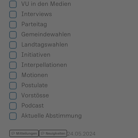
ildergalerien
VU in den Medien
Parteisekretariat
Interviews
ber uns
Parteitag
ublikationen
Gemeindewahlen
Landtagswahlen
Initiativen
Interpellationen
Motionen
Postulate
Vorstösse
Podcast
Aktuelle Abstimmung
24.05.2024
Mitteilungen
Neuigkeiten