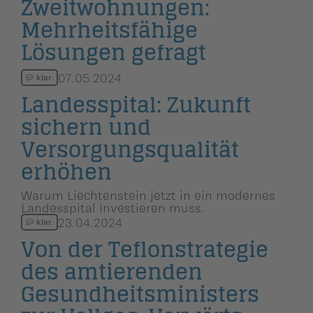
Zweitwoh­nungen:
Mehrheits­fä­hige
Lösungen gefragt
07.05.2024
klar.
Landesspital: Zukunft
sichern und
Versorgungs­qua­lität
erhöhen
Warum Liechtenstein jetzt in ein modernes
Landesspital investieren muss.
23.04.2024
klar.
Von der Teflonstra­tegie
des amtierenden
Gesundheits­mi­nis­ters