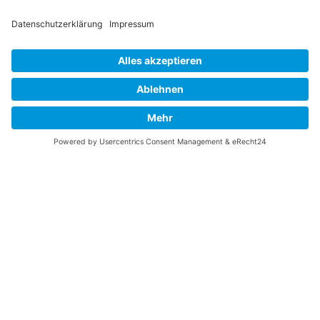
Vaterländische
Werde aktiv
Union
Soziale Medien
Wilhelm Beck Haus
VU-Mitglied werden
Fürst-Franz-Josef-
Eine Aufgabe
Strasse 13
übernehmen
FL-9490 Vaduz
Für ein politisches
Amt kandidieren
Tel +423 239 82 82
Ihre Meinung zählt
info@vu-online.li
Spenden