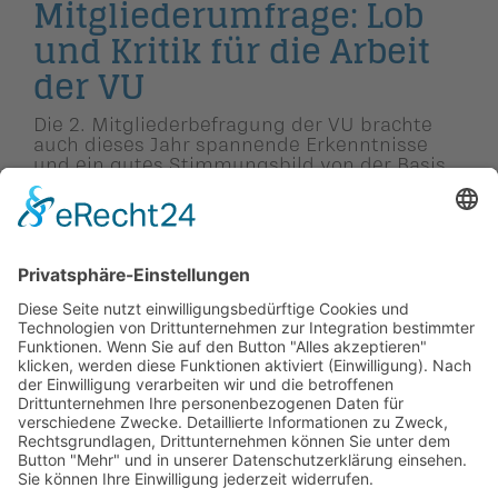
Mitglieder­um­frage: Lob
und Kritik für die Arbeit
der VU
Die 2. Mitgliederbefragung der VU brachte
auch dieses Jahr spannende Erkenntnisse
und ein gutes Stimmungsbild von der Basis
der Partei. Die Ergebnisse werden nun intern
ausgewertet und in die Parteiarbeit
einfliessen.
← Zurück
Vor →