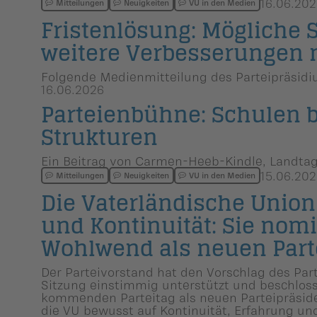
16.06.202
Mitteilungen
Neuigkeiten
VU in den Medien
Fristenlö­sung: Mögliche 
weitere Verbesse­rungen 
Folgende Medienmitteilung des Parteipräsid
16.06.2026
Parteien­bühne: Schulen 
Strukturen
Ein Beitrag von Carmen-Heeb-Kindle, Landta
15.06.202
Mitteilungen
Neuigkeiten
VU in den Medien
Die Vaterlän­di­sche Union
und Kontinuität: Sie nomi
Wohlwend als neuen Partei
Der Parteivorstand hat den Vorschlag des Par
Sitzung einstimmig unterstützt und beschlo
kommenden Parteitag als neuen Parteipräside
die VU bewusst auf Kontinuität, Erfahrung und