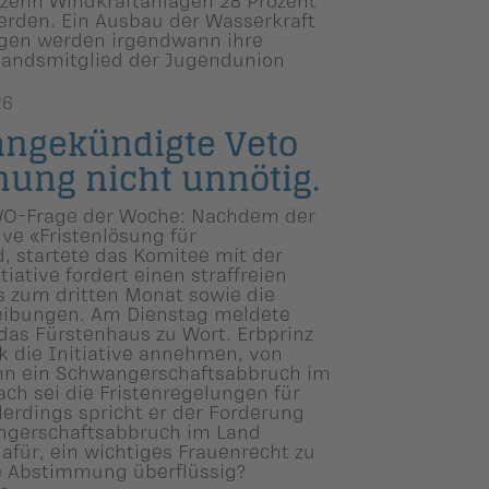
rden. Ein Ausbau der Wasserkraft
lagen werden irgendwann ihre
standsmitglied der Jugendunion
26
 angekündigte Veto
mung nicht unnötig.
EWO-Frage der Woche: Nachdem der
ive «Fristenlösung für
, startete das Komitee mit der
ative fordert einen straffreien
s zum dritten Monat sowie die
eibungen. Am Dienstag meldete
das Fürstenhaus zu Wort. Erbprinz
olk die Initiative annehmen, von
nn ein Schwangerschaftsabbruch im
ach sei die Fristenregelungen für
lerdings spricht er der Forderung
angerschaftsabbruch im Land
dafür, ein wichtiges Frauenrecht zu
ie Abstimmung überflüssig?