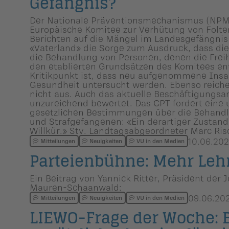
Gefängnis?
Der Nationale Präventionsmechanismus (NPM)
Europäische Komitee zur Verhütung von Folter
Berichten auf die Mängel im Landesgefängnis 
«Vaterland» die Sorge zum Ausdruck, dass di
die Behandlung von Personen, denen die Frei
den etablierten Grundsätzen des Komitees en
Kritikpunkt ist, dass neu aufgenommene Insa
Gesundheit untersucht werden. Ebenso reiche
nicht aus. Auch das aktuelle Beschäftigungsan
unzureichend bewertet. Das CPT fordert eine
gesetzlichen Bestimmungen über die Behand
und Strafgefangenen: «Ein derartiger Zustand
Willkür.» Stv. Landtagsabgeordneter Marc Ris
10.06.20
Mitteilungen
Neuigkeiten
VU in den Medien
Parteien­bühne: Mehr Le
Ein Beitrag von Yannick Ritter, Präsident de
Mauren-Schaanwald:
09.06.20
Mitteilungen
Neuigkeiten
VU in den Medien
LIEWO-Frage der Woche: 