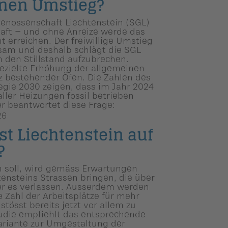
einen Umstieg?
rgenossenschaft Liechtenstein (SGL)
ghaft – und ohne Anreize werde das
 erreichen. Der freiwillige Umstieg
gsam und deshalb schlägt die SGL
m den Stillstand aufzubrechen.
gezielte Erhöhung der allgemeinen
 bestehender Öfen. Die Zahlen des
egie 2030 zeigen, dass im Jahr 2024
ller Heizungen fossil betrieben
 beantwortet diese Frage:
26
t Liechten­stein auf
?
in soll, wird gemäss Erwartungen
tensteins Strassen bringen, die über
der es verlassen. Ausserdem werden
Zahl der Arbeitsplätze für mehr
tösst bereits jetzt vor allem zu
tudie empfiehlt das entsprechende
ariante zur Umgestaltung der