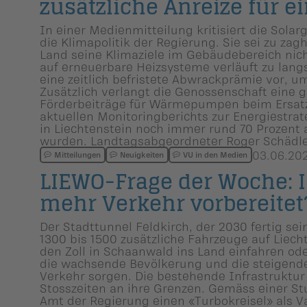
zusätzliche Anreize für 
In einer Medienmitteilung kritisiert die Sola
die Klimapolitik der Regierung. Sie sei zu za
Land seine Klimaziele im Gebäudebereich nicht
auf erneuerbare Heizsysteme verläuft zu lan
eine zeitlich befristete Abwrackprämie vor, u
Zusätzlich verlangt die Genossenschaft eine 
Förderbeiträge für Wärmepumpen beim Ersatz
aktuellen Monitoringberichts zur Energiestrat
in Liechtenstein noch immer rund 70 Prozent a
wurden. Landtagsabgeordneter Roger Schädler
03.06.20
Mitteilungen
Neuigkeiten
VU in den Medien
LIEWO-Frage der Woche: Is
mehr Verkehr vorbereitet
Der Stadttunnel Feldkirch, der 2030 fertig se
1300 bis 1500 zusätzliche Fahrzeuge auf Liech
den Zoll in Schaanwald ins Land einfahren o
die wachsende Bevölkerung und die steigende 
Verkehr sorgen. Die bestehende Infrastruktur s
Stosszeiten an ihre Grenzen. Gemäss einer S
Amt der Regierung einen «Turbokreisel» als V