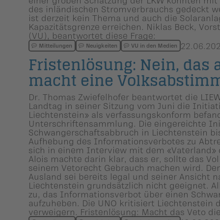
des inländischen Stromverbrauchs gedeckt we
ist derzeit kein Thema und auch die Solaran
Kapazitätsgrenze erreichen. Niklas Beck, Vor
(VU), beantwortet diese Frage:
22.06.20
Mitteilungen
Neuigkeiten
VU in den Medien
Fristenlö­sung: Nein, das
macht eine Volksabstim­
Dr. Thomas Zwiefelhofer beantwortet die LI
Landtag in seiner Sitzung vom Juni die Initiat
Liechtenstein» als verfassungskonform befand
Unterschriftensammlung. Die eingereichte Initi
Schwangerschaftsabbruch in Liechtenstein bi
Aufhebung des Informationsverbotes zu Abtr
sich in einem Interview mit dem «Vaterland» 
Alois machte darin klar, dass er, sollte das V
seinem Vetorecht Gebrauch machen wird. De
Ausland sei bereits legal und seiner Ansicht n
Liechtenstein grundsätzlich nicht geeignet. Al
zu, das Informationsverbot über einen Schw
aufzuheben. Die UNO kritisiert Liechtenstein 
verweigern. Fristenlösung: Macht das Veto d