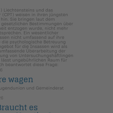
 Liechtensteins und das
 (CPT) weisen in ihren jüngsten
hin. Sie bringen laut dem
e gesetzlichen Bestimmungen über
heit entzogen wurde, nicht mehr
tsprechen. Ein wesentlicher
ssen nicht umfassend auf ihre
 die psychologische Betreuung
gebot für die Insassen wird als
 umfassende Überarbeitung der
lung von Untersuchungshäftlingen
 lässt ungebührlichen Raum für
ch beantwortet diese Frage:
26
hre wagen
r Jugendunion und Gemeinderat
26
Braucht es