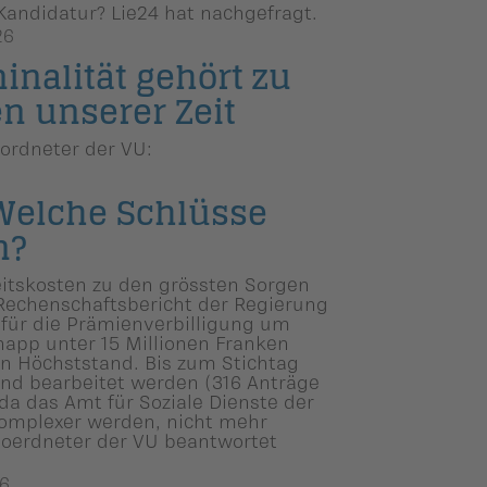
 Kandidatur? Lie24 hat nachgefragt.
26
­na­lität gehört zu
n unserer Zeit
ordneter der VU:
Welche Schlüsse
n?
itskosten zu den grössten Sorgen
Rechenschaftsbericht der Regierung
 für die Prämienverbilligung um
knapp unter 15 Millionen Franken
en Höchststand. Bis zum Stichtag
send bearbeitet werden (316 Anträge
 da das Amt für Soziale Dienste der
komplexer werden, nicht mehr
goerdneter der VU beantwortet
6