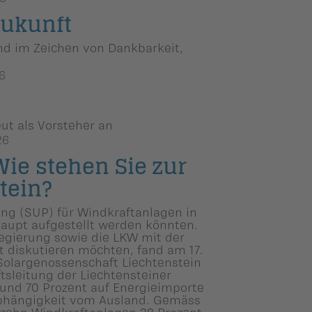
Zukunft
d im Zeichen von Dankbarkeit,
6
eut als Vorsteher an
26
ie stehen Sie zur
tein?
ung (SUP) für Windkraftanlagen in
haupt aufgestellt werden könnten.
Regierung sowie die LKW mit der
t diskutieren möchten, fand am 17.
Solargenossenschaft Liechtenstein
tsleitung der Liechtensteiner
rund 70 Prozent auf Energieimporte
 Abhängigkeit vom Ausland. Gemäss
zehn Windkraftanlagen 28 Prozent