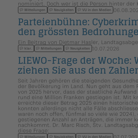
nominiert. Doch wer ist die Person hinter der
06.08.20
Mitteilungen
Neuigkeiten
VU in den Medien
Parteien­bühne: Cyberkri­mi
den grössten Bedrohunge
Ein Beitrag von Dietmar Hasler, Landtagsabge
10.07.2026
klar.
Mitteilungen
Neuigkeiten
LIEWO-Frage der Woche: 
ziehen Sie aus den Zahle
Seit Jahren gehören die steigenden Gesundhe
der Bevölkerung im Land. Nun geht aus dem 
von 2025 hervor, dass der staatliche Aufwand
rund eine Million Franken gestiegen ist. Mit 
erreichte dieser Betrag 2025 einen historisch
konnten allerdings nicht alle Fälle abschlies
waren noch offen, fünfmal so viele wie 2024),
gestiegenen Anzahl an Anträgen, die immer 
nachkommt. Dr. Marc Risch, Stv. Landtagsab
diese Frage:
07.07.202
Mitteilungen
Neuigkeiten
VU in den Medien