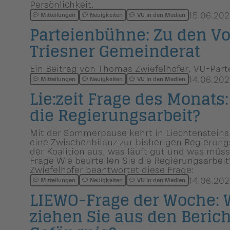
Persönlichkeit.
15.06.202
Mitteilungen
Neuigkeiten
VU in den Medien
Parteien­bühne: Zu den V
Triesner Gemeinderat
Ein Beitrag von Thomas Zwiefelhofer, VU-Part
14.06.202
Mitteilungen
Neuigkeiten
VU in den Medien
Lie:zeit Frage des Monats:
die Regierungs­ar­beit?
Mit der Sommerpause kehrt in Liechtensteins P
eine Zwischenbilanz zur bisherigen Regierungs
der Koalition aus, was läuft gut und was müss
Frage Wie beurteilen Sie die Regierungsarbei
Zwiefelhofer beantwortet diese Frage:
14.06.202
Mitteilungen
Neuigkeiten
VU in den Medien
LIEWO-Frage der Woche: 
ziehen Sie aus den Beric