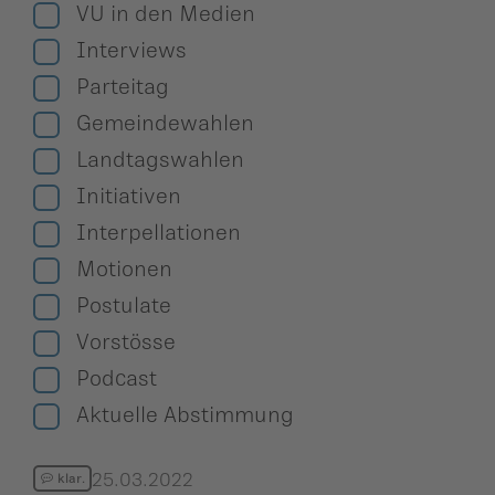
ildergalerien
VU in den Medien
Parteisekretariat
Interviews
ber uns
Parteitag
ublikationen
Gemeindewahlen
Landtagswahlen
Initiativen
Interpellationen
Motionen
Postulate
Vorstösse
Podcast
Aktuelle Abstimmung
25.03.2022
klar.