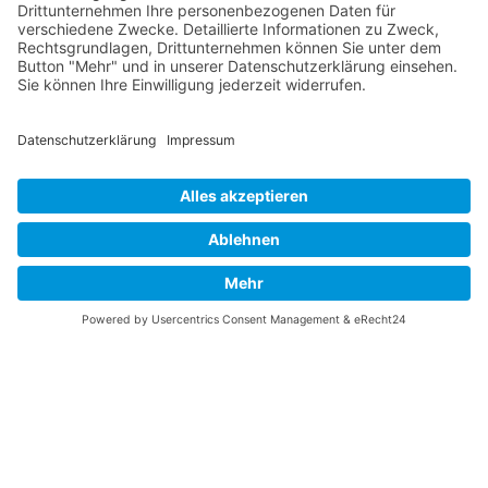
Vaterländische
Werde aktiv
Union
Soziale Medien
Wilhelm Beck Haus
VU-Mitglied werden
Fürst-Franz-Josef-
Eine Aufgabe
Strasse 13
übernehmen
FL-9490 Vaduz
Für ein politisches
Amt kandidieren