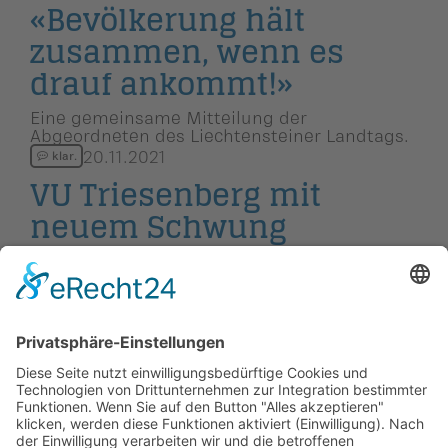
«Bevölkerung hält
zusammen, wenn es
drauf ankommt!»
Eine gemeinsame Mitteilung der
Abgeordneten des Liechtensteiner Landtags.
20.11.2021
klar.
VU Triesenberg mit
neuem Schwung
Mit der Neuwahl des Vorstands rüstet sich
die Ortsgruppe Triesenberg für die
anstehenden Aufgaben.
← Zurück
Vor →