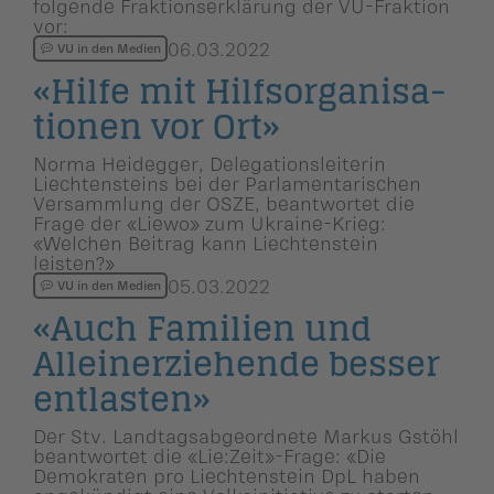
folgende Fraktionserklärung der VU-Fraktion
vor:
06.03.2022
VU in den Medien
«Hilfe mit Hilfsorga­ni­sa­
tionen vor Ort»
Norma Heidegger, Delegationsleiterin
Liechtensteins bei der Parlamentarischen
Versammlung der OSZE, beantwortet die
Frage der «Liewo» zum Ukraine-Krieg:
«Welchen Beitrag kann Liechtenstein
leisten?»
05.03.2022
VU in den Medien
«Auch Familien und
Alleiner­zie­hende besser
entlasten»
Der Stv. Landtagsabgeordnete Markus Gstöhl
beantwortet die «Lie:Zeit»-Frage: «Die
Demokraten pro Liechtenstein DpL haben