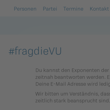
Personen
Partei
Termine
Kontakt
Zurück
Zurück
Zurück
Zurück
Zurück
Zurück
Zurück
Zurück
Zurück
Zurück
egierung
ewsarchiv
Oberland
Alle
Frauenunion
Mitgliederversa
Frauenunion
Oberland
Statuten
VU-Magazin
#fragdieVU
andtag
arlamentarische
Unterland
Oberland
Jugendunion
Parteivorstand
Jugendunion
Unterland
Finanzen
Podcast
orstösse
rtsgruppen
Unterland
Seniorenunion
Präsidium
Seniorenunion
Geschichte der
remien
Vaterländischen
Du kannst den Exponenten der V
emeinderäte
Parteirat
Union
zeitnah beantworten werden. E
nionen
Deine E-Mail Adresse wird ledi
nionen
Die
rtsgruppen
Schlossabmachu
Wir bitten um Verständnis, dass
arteisekretariat
zeitlich stark beansprucht sind
ildergalerien
Parteisekretariat