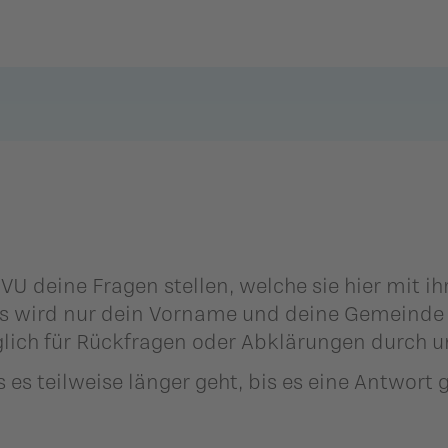
Zurück
Zurück
Zurück
Zurück
Zurück
Zurück
mmlung
Balzers
Eschen-Nendeln
Balzers
Eschen-Nendeln
Balzers
Eschen-Nendeln
Planken
Gamprin-Bendern
Planken
Gamprin-Bendern
Planken
Gamprin-Bendern
Schaan
Mauren-
Schaan
Mauren-
Schaan
Mauren-
Schaanwald
Schaanwald
Schaanwald
U deine Fragen stellen, welche sie hier mit i
Triesen
Triesen
Triesen
s wird nur dein Vorname und deine Gemeinde m
Ruggell
Ruggell
Ruggell
glich für Rückfragen oder Abklärungen durch 
Triesenberg
Triesenberg
Triesenberg
Schellenberg
Schellenberg
Schellenberg
ngen
 es teilweise länger geht, bis es eine Antwort 
Vaduz
Vaduz
Vaduz
.